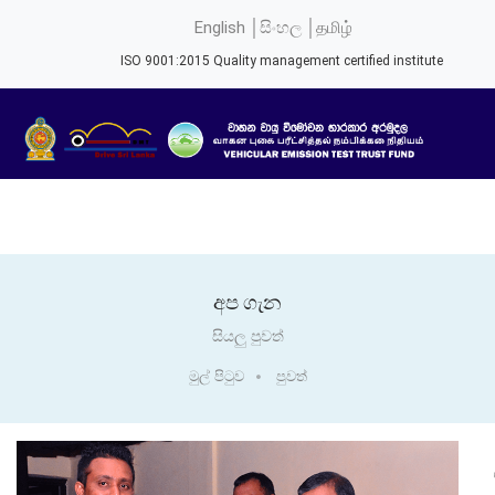
English │
සිංහල │
தமிழ்
ISO 9001:2015 Quality management certified institute
අප ගැන
සියලු පුවත්
මුල් පිටුව
පුවත්