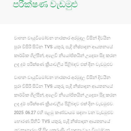
පරීක්ෂණ වැඩමුළු
වාහන වායුවිමෝචන භාරකාර අරමුදල විසින් දිවයින
පුරා විසිරී සිටින TVS යතුරු පැදි නිෂ්පාදන ආයතනයේ
කාර්මික ශිල්පීන්, අලෙවි නියෝජිතයින් උදෙසා සිදු කරන
ලද දුම් පරීක්ෂණ ක්‍රියාවලිය පිළිබඳව එක් දින වැඩමුළුව
වාහන වායුවිමෝචන භාරකාර අරමුදල විසින් දිවයින
පුරා විසිරී සිටින TVS යතුරු පැදි නිෂ්පාදන ආයතනයේ
කාර්මික ශිල්පීන්, අලෙවි නියෝජිතයින් උදෙසා සිදු කරන
ලද දුම් පරීක්ෂණ ක්‍රියාවලිය පිළිබඳව එක් දින වැඩමුළුව.
2025 .06.27 එහි පළමු කණ්ඩායම සඳහා වන වැඩමුළුව
හොරණ පිහිටි TVS යතුරු පැදි නිෂ්පාදන ආයතනයේ
ශ්‍රවනාගාරයේදී සිදු කෙරුණි. ඒ සඳහා වායු විමෝචන