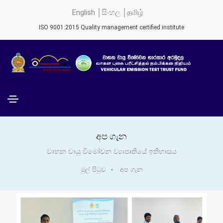
English │
සිංහල │
தமிழ்
ISO 9001:2015 Quality management certified institute
අප ගැන
වාහන වායු විමෝචන ව්‍යාපෘතියේ ඉතිහාසය
මුල් පිටුව
අප ගැන